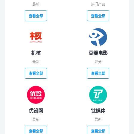
最新
热门产品
查看全部
查看全部
机核
豆瓣电影
最新
评分
查看全部
查看全部
优设网
钛媒体
最新
最新
查看全部
查看全部