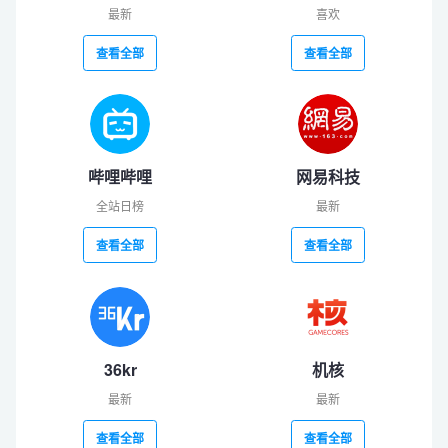
最新
喜欢
查看全部
查看全部
哔哩哔哩
网易科技
全站日榜
最新
查看全部
查看全部
36kr
机核
最新
最新
查看全部
查看全部