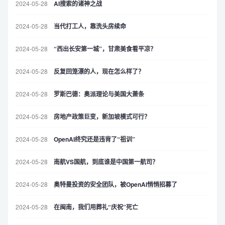
2024-05-28
AI搜索的诸神之战
2024-05-28
当代打工人，靠洗头房续命
2024-05-28
“西出长安第一城”，甘肃美食看平凉？
2024-05-28
反复回笼漂的人，现在怎么样了？
2024-05-28
罗斯巴德：奥派理论与美国大萧条
2024-05-28
房地产政策巨变，新加坡模式可行？
2024-05-28
OpenAI终究还是违背了“祖训”
2024-05-28
南航VS国航，到底谁是中国第一航司？
2024-05-28
奥特曼投资的安全团队，被OpenAI悄悄招募了
2024-05-28
在闽南，我们用葬礼“庆祝”死亡