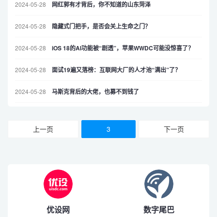
2024-05-28
网红郭有才背后，你不知道的山东菏泽
2024-05-28
隐藏式门把手，是否会关上生命之门？
2024-05-28
iOS 18的AI功能被“剧透”，苹果WWDC可能没惊喜了？
2024-05-28
面试19遍又落榜：互联网大厂的人才池“满出”了？
2024-05-28
马斯克背后的大佬，也募不到钱了
上一页
3
下一页
优设网
数字尾巴